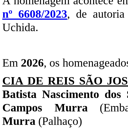
A homenagem acontece e
nº 6608/2023
, de autoria
Uchida.
Em
2026
, os homenageados
CIA DE REIS SÃO JO
Batista Nascimento dos
Campos Murra
(Emba
Murra
(Palhaço)